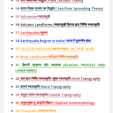
13.
प्लेट विवर्तनिकी सिद्धांत/ Plate Tectonic Theory
14.
सागर नितल प्रसार का सिद्धांत / Sea Floor Spreading Theory
15.
Volcanism/ज्वालामुखी
16.
Volcanic Landforms /ज्वालामुखी क्रिया द्वारा निर्मित स्थलाकृति
17.
Earthquake/भूकम्प
18.
Earthquake Region in India/ भारत में भूकम्पीय क्षेत्र
19.
CYCLE OF EROSION (अपरदन चक्र)- By- W.M. DEVIS
20.
River Landforms/नदी द्वारा निर्मित स्थलाकृति
21.
हिमानी प्रक्रम और स्थलरुप (GLACIAL PROCESS AND
LANDFORMS)
22
. पवन द्वारा निर्मित स्थलाकृति /शुष्क स्थलाकृति /Arid Topography
23.
कार्स्ट स्थलाकृति /Karst Topography
24.
समुद्र तटीय स्थलाकृति/Coastal Topography
25.
अनुप्रयुक्त भू-आकृति विज्ञान / Applied Geomorphology
26.
Peneplain (समप्राय मैदान)