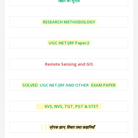
बिहार का भूगोल
RESEARCH METHODOLOGY
UGC-NET/JRF
Paper2
Remote Sensing and GIS
SOLVED
UGC NET/JRF AND OTHER
EXAM PAPER
KVS, NVS, TGT, PGT & STET
प्रेरक ज्ञान, विचार तथा कहानियाँ