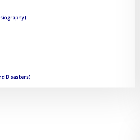
hysiography)
and Disasters)