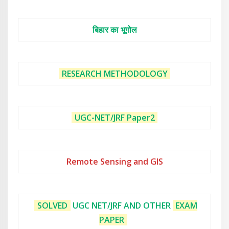
बिहार का भूगोल
RESEARCH METHODOLOGY
UGC-NET/JRF
Paper2
Remote Sensing and GIS
SOLVED
UGC NET/JRF AND OTHER
EXAM
PAPER