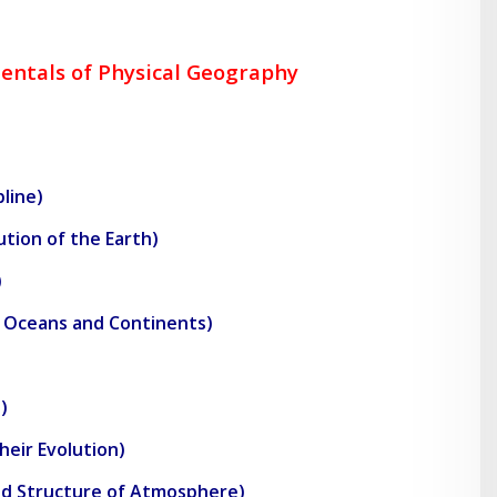
entals
of Physical Geography
pline)
volution of the Earth)
)
on of Oceans and Continents)
)
their Evolution)
n and Structure of Atmosphere)