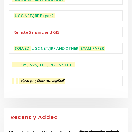
UGC-NET/JRF
Paper2
Remote Sensing and GIS
SOLVED
UGC NET/JRF AND OTHER
EXAM PAPER
KVS, NVS, TGT, PGT & STET
प्रेरक ज्ञान, विचार तथा कहानियाँ
Recently Added