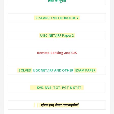
बिहार का भूगोल
RESEARCH METHODOLOGY
UGC-NET/JRF
Paper2
Remote Sensing and GIS
SOLVED
UGC NET/JRF AND OTHER
EXAM PAPER
KVS, NVS, TGT, PGT & STET
प्रेरक ज्ञान, विचार तथा कहानियाँ