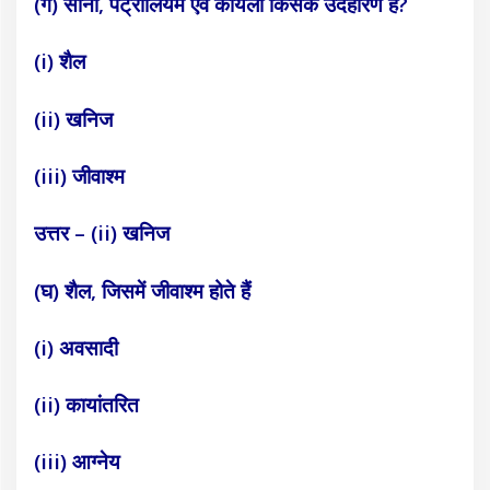
(ग) सोना, पेट्रोलियम एवं कोयला किसके उदहारण है?
(i) शैल
(ii) खनिज
(iii) जीवाश्म
उत्तर – (ii) खनिज
(घ) शैल, जिसमें जीवाश्म होते हैं
(i) अवसादी
(ii) कायांतरित
(iii) आग्नेय