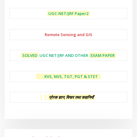
UGC-NET/JRF
Paper2
Remote Sensing and GIS
SOLVED
UGC NET/JRF AND OTHER
EXAM PAPER
KVS, NVS, TGT, PGT & STET
प्रेरक ज्ञान, विचार तथा कहानियाँ