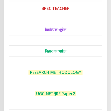
BPSC TEACHER
वैकल्पिक भूगोल
बिहार का भूगोल
RESEARCH METHODOLOGY
UGC-NET/JRF
Paper2