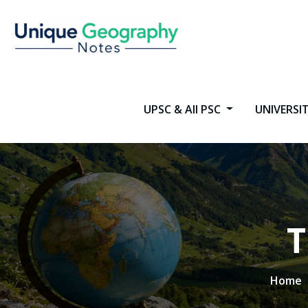
Skip
to
content
UPSC & All PSC
UNIVERSI
T
Home