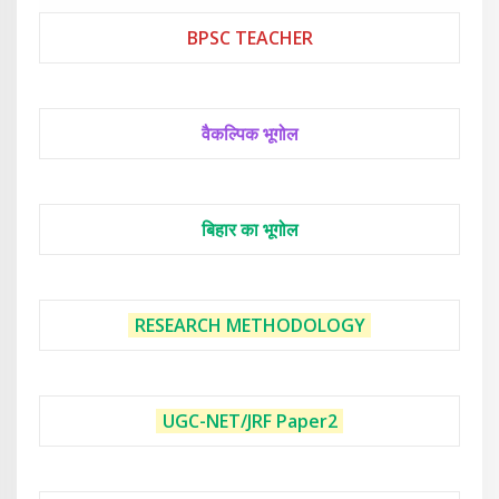
BPSC TEACHER
वैकल्पिक भूगोल
बिहार का भूगोल
RESEARCH METHODOLOGY
UGC-NET/JRF
Paper2