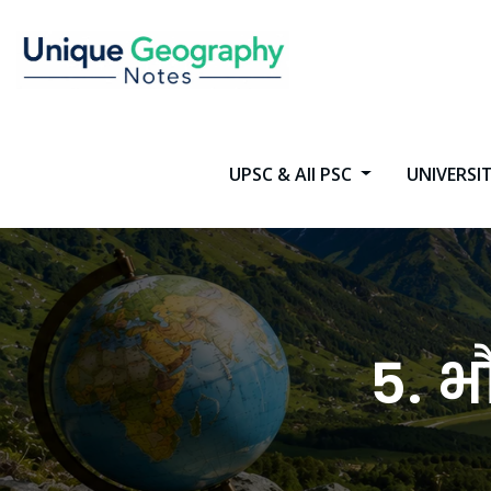
Skip
to
content
UPSC & All PSC
UNIVERSI
5. भौ