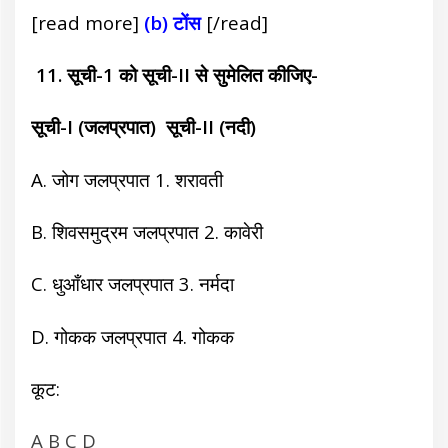
[read more]
(b) टोंस
[/read]
11. सूची-1 को सूची-II से सुमेलित कीजिए-
सूची-I (जलप्रपात)
सूची-II (नदी)
A. जोग जलप्रपात
1. शरावती
B. शिवसमुद्रम जलप्रपात
2. कावेरी
C. धुआँधार जलप्रपात
3. नर्मदा
D. गोकक जलप्रपात
4. गोकक
कूट:
A B C D