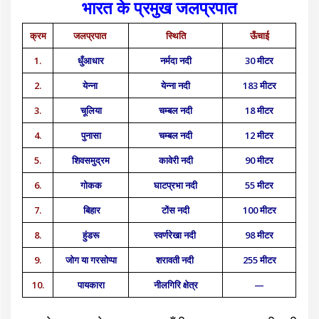
भारत के प्रमुख जलप्रपात
क्रम
जलप्रपात
स्थिति
ऊँचाई
1.
धुँआधार
नर्मदा नदी
30 मीटर
2.
येन्ना
येन्ना नदी
183 मीटर
3.
चूलिया
चम्बल नदी
18 मीटर
4.
पुनासा
चम्बल नदी
12 मीटर
5.
शिवसमुद्रम
कावेरी नदी
90 मीटर
6.
गोकक
घाटप्रभा नदी
55 मीटर
7.
बिहार
टोंस नदी
100 मीटर
8.
हुंडरू
स्वर्णरेखा नदी
98 मीटर
9.
जोग या गरसोप्पा
शरावती नदी
255 मीटर
10.
पायकारा
नीलगिरि क्षेत्र
—