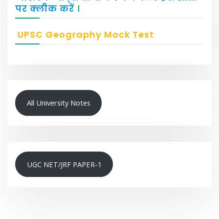
पर क्लीक करें
।
UPSC Geography Mock Test
All University Notes
UGC NET/JRF PAPER-1