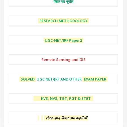
बिहार का भूगोल
RESEARCH METHODOLOGY
UGC-NET/JRF
Paper2
Remote Sensing and GIS
SOLVED
UGC NET/JRF AND OTHER
EXAM PAPER
KVS, NVS, TGT, PGT & STET
प्रेरक ज्ञान, विचार तथा कहानियाँ