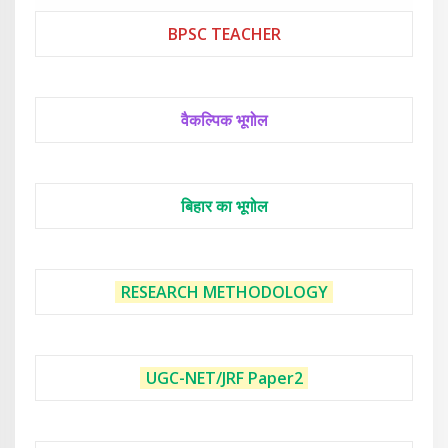
BPSC TEACHER
वैकल्पिक भूगोल
बिहार का भूगोल
RESEARCH METHODOLOGY
UGC-NET/JRF
Paper2