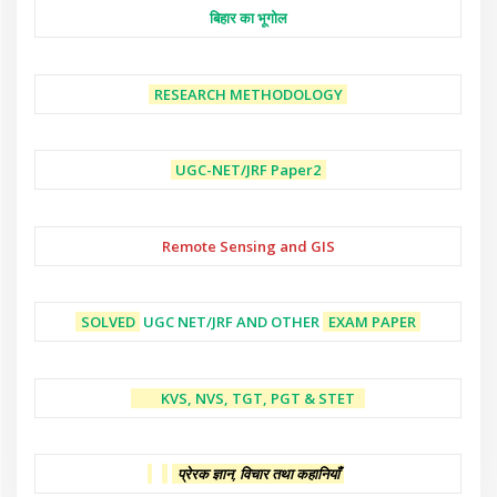
बिहार का भूगोल
RESEARCH METHODOLOGY
UGC-NET/JRF
Paper2
Remote Sensing and GIS
SOLVED
UGC NET/JRF AND OTHER
EXAM PAPER
KVS, NVS, TGT, PGT & STET
प्रेरक ज्ञान, विचार तथा कहानियाँ