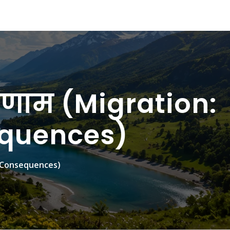
रिणाम (Migration:
equences)
nd Consequences)