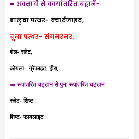
⇒ अवसादी से कायांतरित चट्टानें-
बालुवा पत्थर- क्वार्टजाइट,
चूना पत्थ
र
– संगमरम
र
,
शेल- स्लेट,
कोयला- ग्रेफाइट, हीरा,
⇒ रूपांतरित चट्टान से पुन: रूपांतरित चट्टान
स्लेट- शिष्ट
शिष्ट- फायलाइट