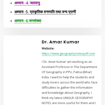
अध्याय -4. जलवायु
अध्याय -5. प्राकृतिक वनस्पति तथा वन्य प्राणी
अध्याय -6.जनसंख्या
Dr. Amar Kumar
Website:
https://www.geographynotespdf.com
I ‘Dr. Amar Kumar’ am working as an
Assistant Professor in The Department
Of Geography in PPU, Patna (Bihar)
India. I want to help the students and
study lovers across the world who face
difficulties to gather the information
and knowledge about Geography. I
think my latest UNIQUE GEOGRAPHY
NOTES are more useful for them and I