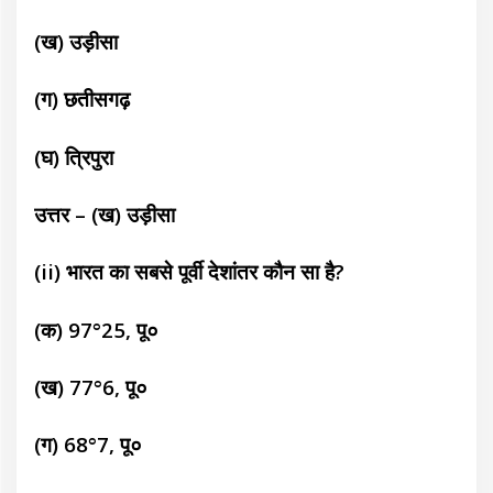
(ख) उड़ीसा
(ग) छतीसगढ़
(घ) त्रिपुरा
उत्तर – (ख) उड़ीसा
(ii) भारत का सबसे पूर्वी देशांतर कौन सा है?
(क) 97°25, पू०
(ख) 77°6, पू०
(ग) 68°7, पू०