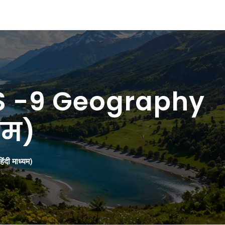
S -9 Geography
यम)
ी माध्यम)