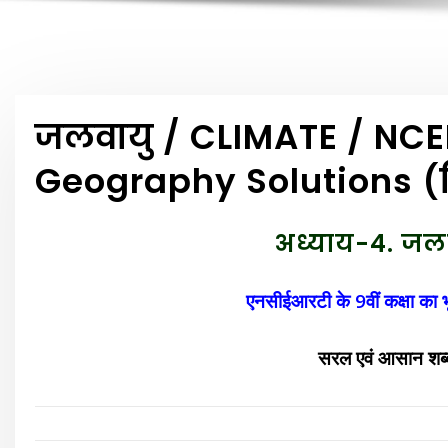
जलवायु / CLIMATE / NC
Geography Solutions (हि
अध्याय-4. जलव
एनसीईआरटी के 9वीं कक्षा का भूग
सरल एवं आसान शब्दों