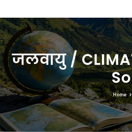
जलवायु / CLIM
So
Home