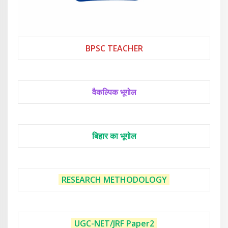
BPSC TEACHER
वैकल्पिक भूगोल
बिहार का भूगोल
RESEARCH METHODOLOGY
UGC-NET/JRF
Paper2