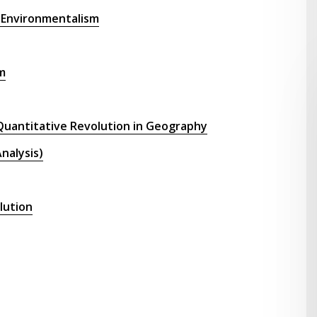
 or Environmentalism
sm
nt of Quantitative Revolution in Geography
 Analysis)
olution