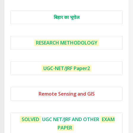
बिहार का भूगोल
RESEARCH METHODOLOGY
UGC-NET/JRF
Paper2
Remote Sensing and GIS
SOLVED
UGC NET/JRF AND OTHER
EXAM
PAPER