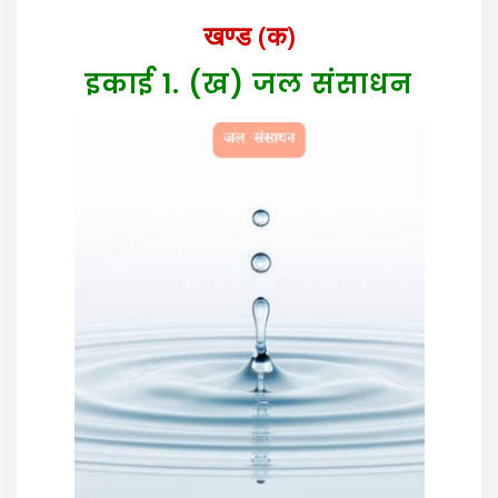
खण्ड (क)
इकाई 1. (ख) जल संसाधन