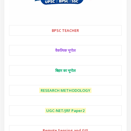
BPSC TEACHER
वैकल्पिक भूगोल
बिहार का भूगोल
RESEARCH METHODOLOGY
UGC-NET/JRF
Paper2
Remote Sensing and GIS