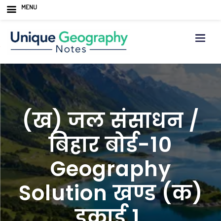
MENU
Skip
to
content
(ख) जल संसाधन /
बिहार बोर्ड-10
Geography
Solution खण्ड (क)
इकाई 1.