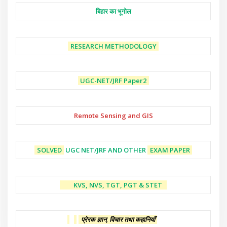
बिहार का भूगोल
RESEARCH METHODOLOGY
UGC-NET/JRF
Paper2
Remote Sensing and GIS
SOLVED
UGC NET/JRF AND OTHER
EXAM PAPER
KVS, NVS, TGT, PGT & STET
प्रेरक ज्ञान, विचार तथा कहानियाँ