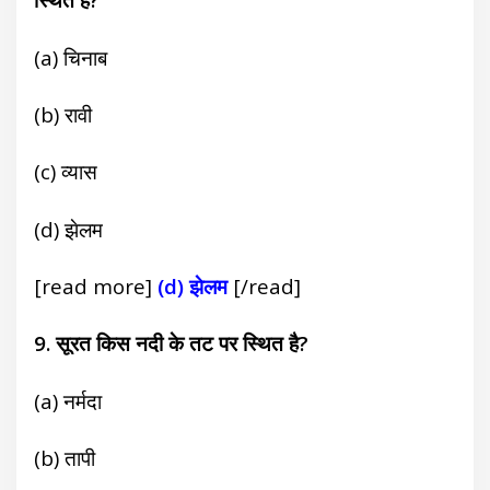
(a) चिनाब
(b) रावी
(c) व्यास
(d) झेलम
[read more]
(d) झेलम
[/read]
9. सूरत किस नदी के तट पर स्थित है?
(a) नर्मदा
(b) तापी