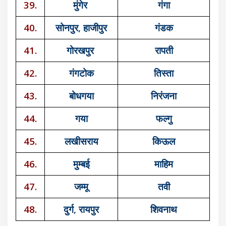
39.
मुंगेर
गंगा
40.
सोनपुर, हाजीपुर
गंडक
41.
गोरखपुर
रापती
42.
गंगटोक
तिस्ता
43.
बोधगया
निरंजना
44.
गया
फल्गु
45.
लखीसराय
किऊल
46.
मुम्बई
माहिम
47.
जम्मू
तवी
48.
दुर्ग, रायपुर
शिवनाथ