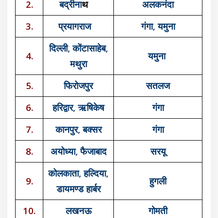
2.
बद्रीना
थ
अलकनंदा
3.
प्रयागराज
गंगा, यमुना
दिल्ली, कोंटासाहेब,
4.
यमुना
मथुरा
5.
फिरोजपुर
सतलज
6.
हरिद्वार, ऋषिकेष
गंगा
7.
कानपुर, बक्सर
गंगा
8.
अयोध्या, फैजाबाद
सरयू
कोलकाता, हल्दिया,
9.
हुगली
डायमण्ड हार्बर
10.
लखनऊ
गोमती