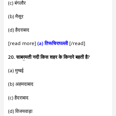
(c) बंगलौर
(b) मैसूर
(d) हैदराबाद
[read more]
(a) तिरूचिरापल्ली
[/read]
20. साब
र
मती नदी किस शहर के किनारे बहती है?
(a) मुम्बई
(b) अहमदाबाद
(c) हैदराबाद
(d) विजयवाड़ा