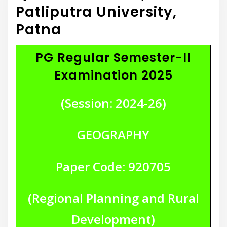
Patliputra University,
Patna
PG Regular Semester-II
Examination 2025
(Session: 2024-26)
GEOGRAPHY
Paper Code: 920705
(Regional Planning and Rural
Development)