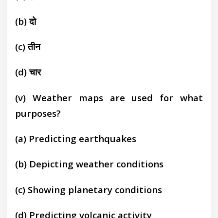
(b) दो
(c) तीन
(d) चार
(v) Weather maps are used for what
purposes?
(a) Predicting earthquakes
(b) Depicting weather conditions
(c) Showing planetary conditions
(d) Predicting volcanic activity