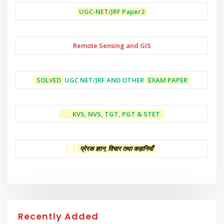
UGC-NET/JRF
Paper2
Remote Sensing and GIS
SOLVED
UGC NET/JRF AND OTHER
EXAM PAPER
KVS, NVS, TGT, PGT & STET
प्रेरक ज्ञान, विचार तथा कहानियाँ
Recently Added