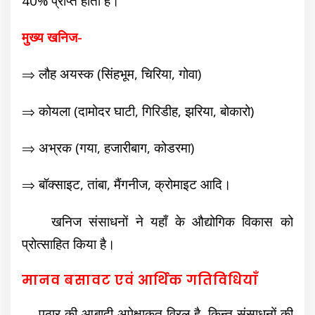
40% प्राप्त होता है।
मुख्य खनिज-
⇒ लौह अयस्क (सिंहभूम, चिरिया, गोवा)
⇒ कोयला (दामोदर घाटी, गिरिडीह, झरिया, बोकारो)
⇒ अभ्रक (गया, हजारीबाग, कोडरमा)
⇒ बॉक्साइट, तांबा, मैंगनीज, क्रोमाइट आदि।
खनिज संसाधनों ने यहाँ के औद्योगिक विकास को
प्रोत्साहित किया है।
मानव बसावट एवं आर्थिक गतिविधियाँ
पठार की आबादी अपेक्षाकृत विरल है, किन्तु संसाधनों की