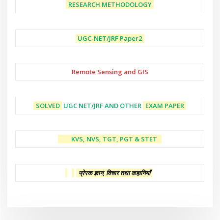
RESEARCH METHODOLOGY
UGC-NET/JRF
Paper2
Remote Sensing and GIS
SOLVED
UGC NET/JRF AND OTHER
EXAM PAPER
KVS, NVS, TGT, PGT & STET
प्रेरक ज्ञान, विचार तथा कहानियाँ