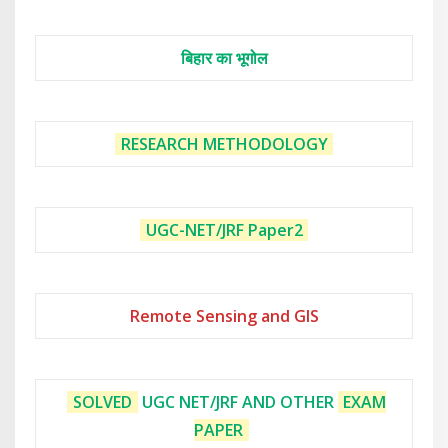
बिहार का भूगोल
RESEARCH METHODOLOGY
UGC-NET/JRF
Paper2
Remote Sensing and GIS
SOLVED
UGC NET/JRF AND OTHER
EXAM
PAPER