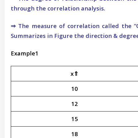
through the correlation analysis.
⇒ The measure of correlation called the “Co
Summarizes in Figure the direction & degree
Example1
x⇑
10
12
15
18