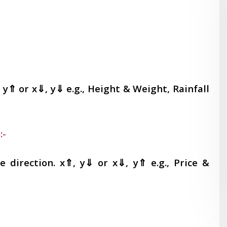
y⇑ or x⇓, y⇓ e.g., Height & Weight, Rainfall
:-
direction. x⇑, y⇓ or x⇓, y⇑ e.g., Price &