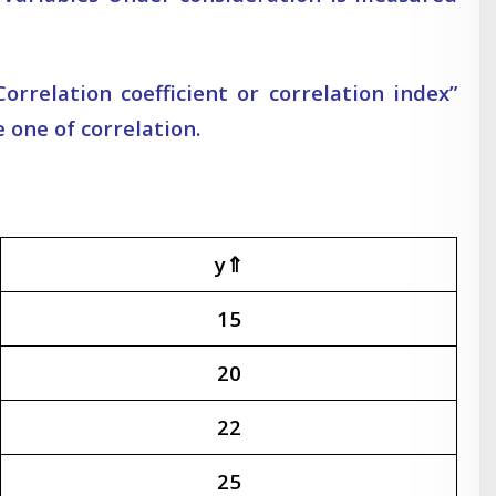
rrelation coefficient or correlation index”
 one of correlation.
y⇑
15
20
22
25