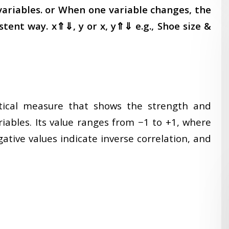
ariables. or When one variable changes, the
tent way. x⇑⇓, y or x, y⇑⇓ e.g., Shoe size &
stical measure that shows the strength and
iables. Its value ranges from −1 to +1, where
gative values indicate inverse correlation, and