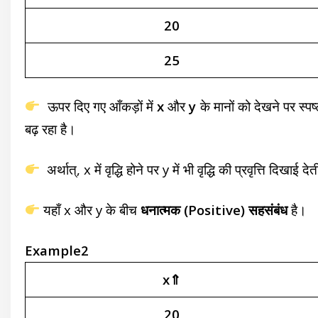
20
25
ऊपर दिए गए आँकड़ों में
x
और
y
के मानों को देखने पर स्पष
बढ़ रहा है।
अर्थात्, x में वृद्धि होने पर y में भी वृद्धि की प्रवृत्ति दिख
यहाँ x और y के बीच
धनात्मक (Positive) सहसंबंध
है।
Example2
x⇑
20