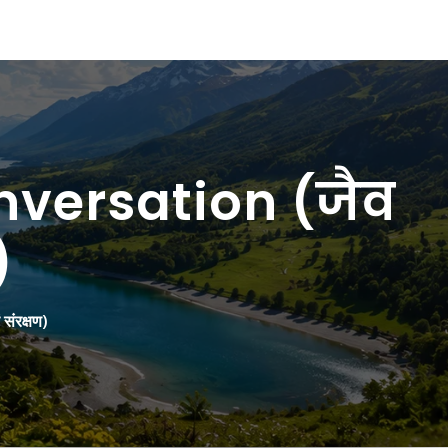
nversation (जैव
)
ंरक्षण)